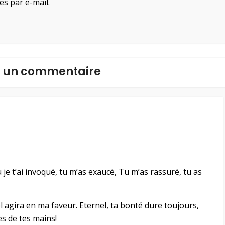
es par e-mail.
r un commentaire
je t’ai invoqué, tu m’as exaucé, Tu m’as rassuré, tu as
 agira en ma faveur. Eternel, ta bonté dure toujours,
s de tes mains!