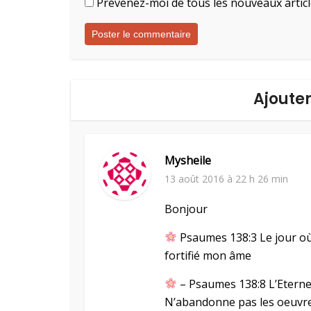
Prévenez-moi de tous les nouveaux articl
Ajoute
Mysheile
13 août 2016 à 22 h 26 min
Bonjour
Psaumes 138:3 Le jour où 
fortifié mon âme
– Psaumes 138:8 L’Eternel
N’abandonne pas les oeuvre