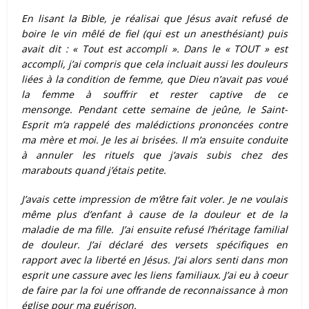
En lisant la Bible, je réalisai que Jésus avait refusé de
boire le vin mêlé de fiel (qui est un anesthésiant) puis
avait dit : « Tout est accompli ». Dans le « TOUT » est
accompli, j’ai compris que cela incluait aussi les douleurs
liées à la condition de femme, que Dieu n’avait pas voué
la femme à souffrir et rester captive de ce
mensonge.
Pendant cette semaine de jeûne, le Saint-
Esprit m’a rappelé des malédictions prononcées contre
ma mère et moi. Je les ai brisées. Il m’a ensuite conduite
à annuler les rituels que j’avais subis chez des
marabouts quand j’étais petite.
J’avais cette impression de m’être fait voler. Je ne voulais
même plus d’enfant à cause de la douleur et de la
maladie de ma fille.
J’ai ensuite refusé l’héritage familial
de douleur. J’ai déclaré des versets spécifiques en
rapport avec la liberté en Jésus.
J’ai alors senti dans mon
esprit une cassure avec les liens familiaux. J’ai eu à coeur
de faire par la foi une offrande de reconnaissance à mon
église pour ma guérison.