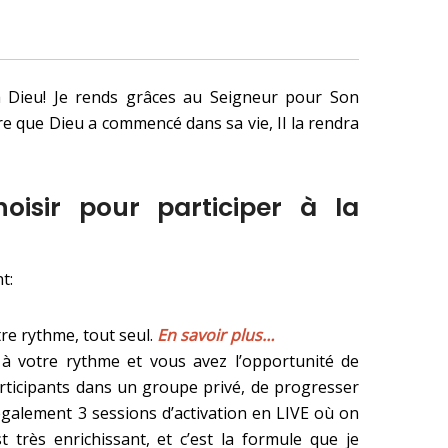
à Dieu! Je rends grâces au Seigneur pour Son
re que Dieu a commencé dans sa vie, Il la rendra
oisir pour participer à la
t:
re rythme, tout seul.
En savoir plus…
z
à
votre rythme et vous avez l’opportunit
é
de
rticipants dans un groupe priv
é
, de progresser
également 3 sessions d’activation en LIVE où on
st très enrichissant, et c’est la formule que je