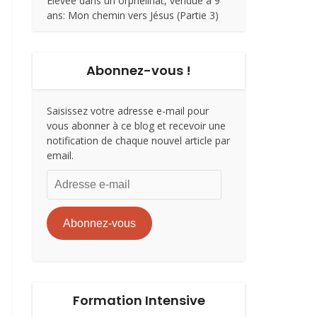
Élevée dans un orphelinat, vendue à 9
ans: Mon chemin vers Jésus (Partie 3)
Abonnez-vous !
Saisissez votre adresse e-mail pour
vous abonner à ce blog et recevoir une
notification de chaque nouvel article par
email.
Adresse
e-
mail
Abonnez-vous
Formation Intensive