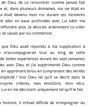
f de Dieu, de Le rencontrer comme jamais fait
lée et, dans plusieurs domaines, ma vie était en
 qui était devenu mon roc durant ces moments
ésent aller en eaux profondes avec Lui bâtir ma
s’effondre plus. Je désirais ardemment co-créer
 je ne savais par où commencer…
u que Dieu avait répondu à ma supplication à
Il m’accompagnerait tout au long de cette
u de belles expériences durant les sept semaines
es avec Dieu et j’ai expérimenté Dieu comme
ie en apprenant et/ou en comprenant des vérités
mplicité ! Voir Dieu tel qu’Il se décrit dans la
opres critères, mes émotions, mon vécu.
ui en me décrivant uniquement tel qu’Il le fait.
istoire, il m’était difficile de m’imprégner du