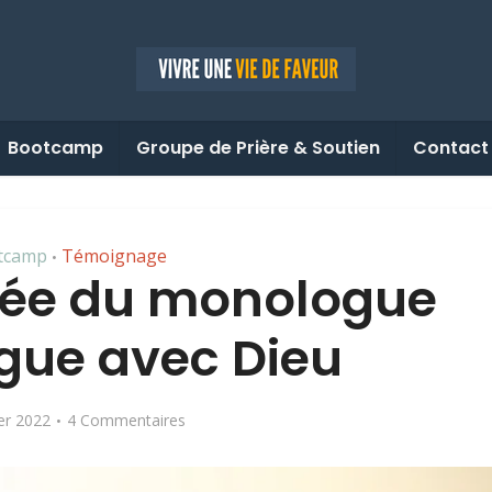
Bootcamp
Groupe de Prière & Soutien
Contact
tcamp
Témoignage
•
sée du monologue
gue avec Dieu
ier 2022
4 Commentaires