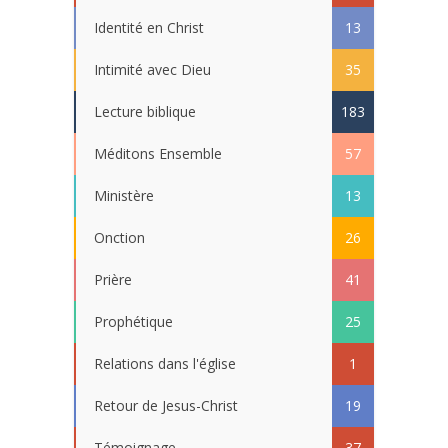
Identité en Christ
13
Intimité avec Dieu
35
Lecture biblique
183
Méditons Ensemble
57
Ministère
13
Onction
26
Prière
41
Prophétique
25
Relations dans l'église
1
Retour de Jesus-Christ
19
Témoignage
37