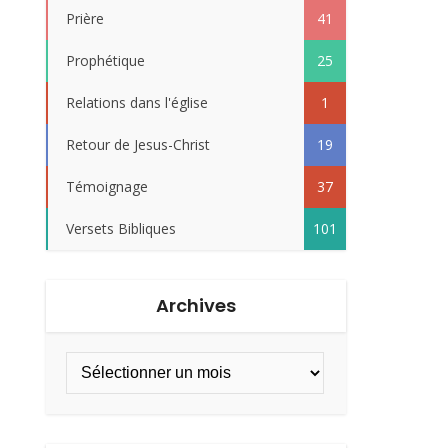
Prière
41
Prophétique
25
Relations dans l'église
1
Retour de Jesus-Christ
19
Témoignage
37
Versets Bibliques
101
Archives