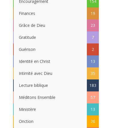
Encouragement
154
Finances
19
Grâce de Dieu
23
Gratitude
7
Guérison
2
Identité en Christ
13
Intimité avec Dieu
35
Lecture biblique
183
Méditons Ensemble
57
Ministère
13
Onction
26