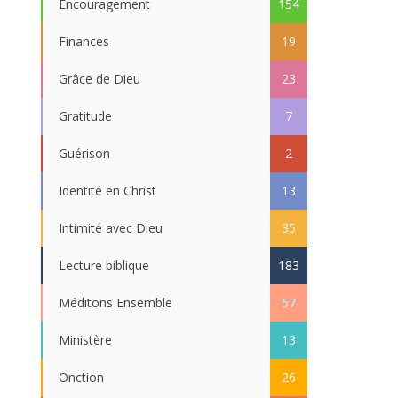
Encouragement
154
Finances
19
Grâce de Dieu
23
Gratitude
7
Guérison
2
Identité en Christ
13
Intimité avec Dieu
35
Lecture biblique
183
Méditons Ensemble
57
Ministère
13
Onction
26