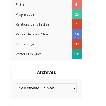
Prière
41
Prophétique
25
Relations dans l'église
1
Retour de Jesus-Christ
19
Témoignage
37
Versets Bibliques
101
Archives