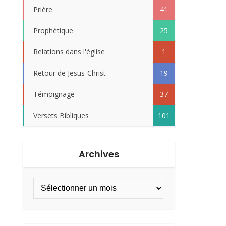
Prière
41
Prophétique
25
Relations dans l'église
1
Retour de Jesus-Christ
19
Témoignage
37
Versets Bibliques
101
Archives