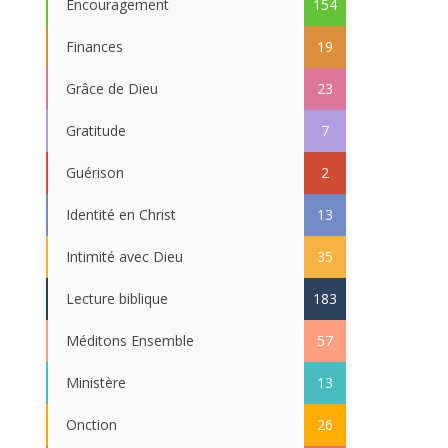
Encouragement
154
Finances
19
Grâce de Dieu
23
Gratitude
7
Guérison
2
Identité en Christ
13
Intimité avec Dieu
35
Lecture biblique
183
Méditons Ensemble
57
Ministère
13
Onction
26