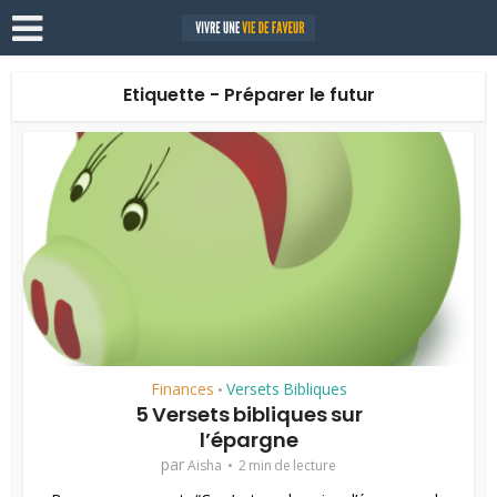
Etiquette - Préparer le futur
Finances
Versets Bibliques
•
5 Versets bibliques sur
l’épargne
par
Aisha
2 min de lecture