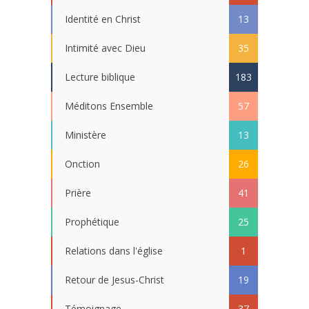
Identité en Christ
13
Intimité avec Dieu
35
Lecture biblique
183
Méditons Ensemble
57
Ministère
13
Onction
26
Prière
41
Prophétique
25
Relations dans l'église
1
Retour de Jesus-Christ
19
Témoignage
37