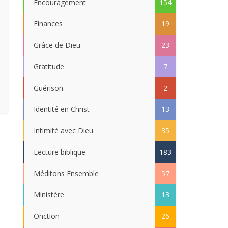
Encouragement
154
Finances
19
Grâce de Dieu
23
Gratitude
7
Guérison
2
Identité en Christ
13
Intimité avec Dieu
35
Lecture biblique
183
Méditons Ensemble
57
Ministère
13
Onction
26