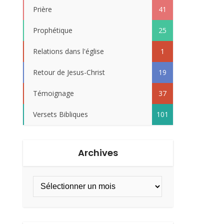
Prière
41
Prophétique
25
Relations dans l'église
1
Retour de Jesus-Christ
19
Témoignage
37
Versets Bibliques
101
Archives