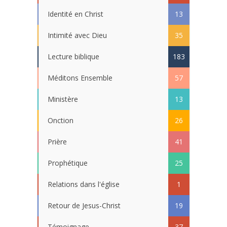
Identité en Christ
13
Intimité avec Dieu
35
Lecture biblique
183
Méditons Ensemble
57
Ministère
13
Onction
26
Prière
41
Prophétique
25
Relations dans l'église
1
Retour de Jesus-Christ
19
Témoignage
37