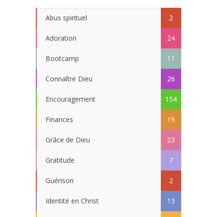
Abus spirituel
2
Adoration
24
Bootcamp
11
Connaître Dieu
26
Encouragement
154
Finances
19
Grâce de Dieu
23
Gratitude
7
Guérison
2
Identité en Christ
13