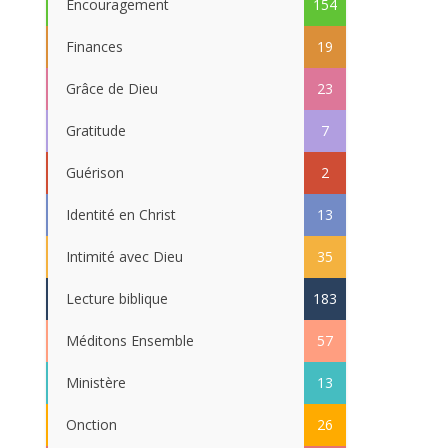
Encouragement
154
Finances
19
Grâce de Dieu
23
Gratitude
7
Guérison
2
Identité en Christ
13
Intimité avec Dieu
35
Lecture biblique
183
Méditons Ensemble
57
Ministère
13
Onction
26