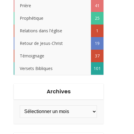
Prière
41
Prophétique
25
Relations dans l'église
1
Retour de Jesus-Christ
19
Témoignage
37
Versets Bibliques
101
Archives