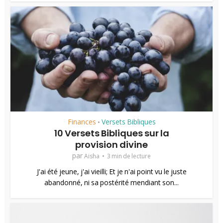
Finances
Versets Bibliques
•
10 Versets Bibliques sur la
provision divine
par
Aisha
3 min de lecture
J'ai été jeune, j'ai vieilli; Et je n'ai point vu le juste
abandonné, ni sa postérité mendiant son...