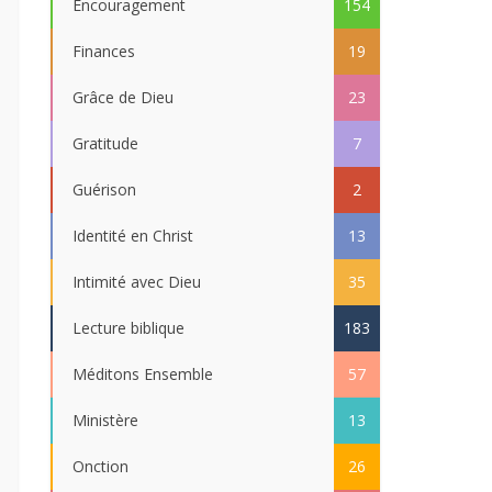
Encouragement
154
Finances
19
Grâce de Dieu
23
Gratitude
7
Guérison
2
Identité en Christ
13
Intimité avec Dieu
35
Lecture biblique
183
Méditons Ensemble
57
Ministère
13
Onction
26