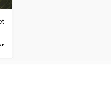
et
our