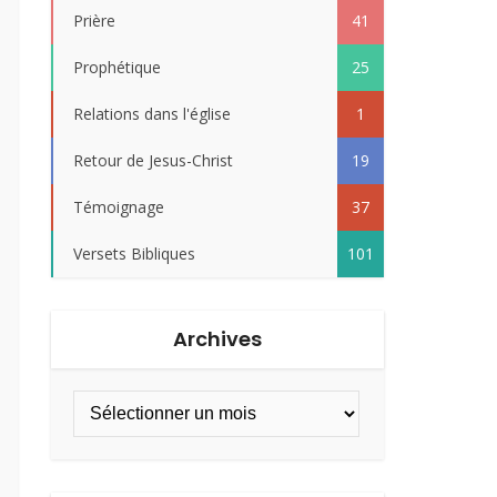
Prière
41
Prophétique
25
Relations dans l'église
1
Retour de Jesus-Christ
19
Témoignage
37
Versets Bibliques
101
Archives