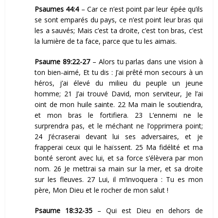
Psaumes 44:4
–
Car ce n’est point par leur épée qu’ils
se sont emparés du pays, ce n’est point leur bras qui
les a sauvés; Mais c’est ta droite, c’est ton bras, c’est
la lumière de ta face, parce que tu les aimais.
Psaume 89:22-27
– Alors tu parlas dans une vision à
ton bien-aimé, Et tu dis : J’ai prêté mon secours à un
héros, j’ai élevé du milieu du peuple un jeune
homme; 21 J’ai trouvé David, mon serviteur, Je l’ai
oint de mon huile sainte. 22 Ma main le soutiendra,
et mon bras le fortifiera. 23 L’ennemi ne le
surprendra pas, et le méchant ne l’opprimera point;
24 J’écraserai devant lui ses adversaires, et je
frapperai ceux qui le haïssent. 25 Ma fidélité et ma
bonté seront avec lui, et sa force s’élèvera par mon
nom. 26 Je mettrai sa main sur la mer, et sa droite
sur les fleuves. 27 Lui, il m’invoquera : Tu es mon
père, Mon Dieu et le rocher de mon salut !
Psaume 18:32-35
– Qui est Dieu en dehors de