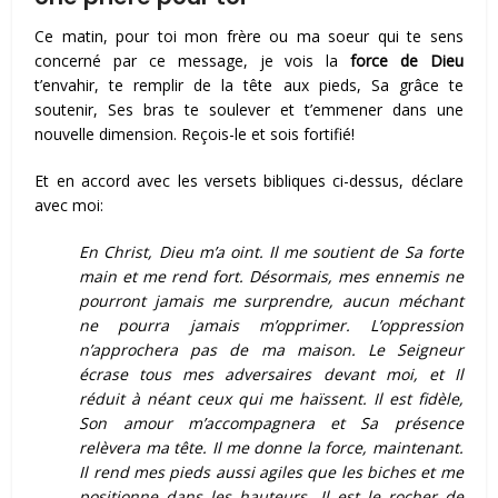
Ce matin, pour toi mon frère ou ma soeur qui te sens
concerné par ce message, je vois la
force de Dieu
t’envahir, te remplir de la tête aux pieds, Sa grâce te
soutenir, Ses bras te soulever et t’emmener dans une
nouvelle dimension. Reçois-le et sois fortifié!
Et en accord avec les versets bibliques ci-dessus, déclare
avec moi:
En Christ, Dieu m’a oint. Il me soutient de Sa forte
main et me rend fort. Désormais, mes ennemis ne
pourront jamais me surprendre, aucun méchant
ne pourra jamais m’opprimer. L’oppression
n’approchera pas de ma maison. Le Seigneur
écrase tous mes adversaires devant moi, et Il
réduit à néant ceux qui me haïssent. Il est fidèle,
Son amour m’accompagnera et Sa présence
relèvera ma tête. Il me donne la force, maintenant.
Il rend mes pieds aussi agiles que les biches et me
positionne dans les hauteurs. Il est le rocher de