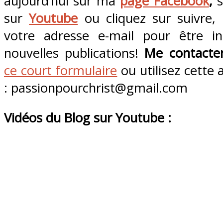
aujourd’hui sur ma
page Facebook
,
s
sur
Youtube
ou cliquez sur suivre, 
votre adresse e-mail pour être in
nouvelles publications!
Me contacte
ce court formulaire
ou utilisez cette 
: passionpourchrist@gmail.com
Vidéos du Blog sur Youtube
: